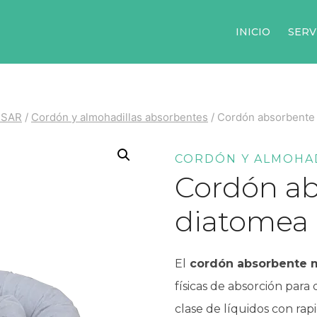
INICIO
SERV
BSAR
/
Cordón y almohadillas absorbentes
/
Cordón absorbente 
CORDÓN Y ALMOHA
Cordón ab
diatomea
El
cordón absorbente m
físicas de absorción par
clase de líquidos con rap