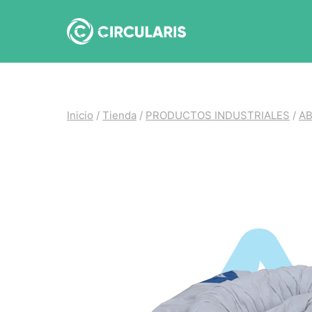
Saltar
al
contenido
Inicio
/
Tienda
/
PRODUCTOS INDUSTRIALES
/
A