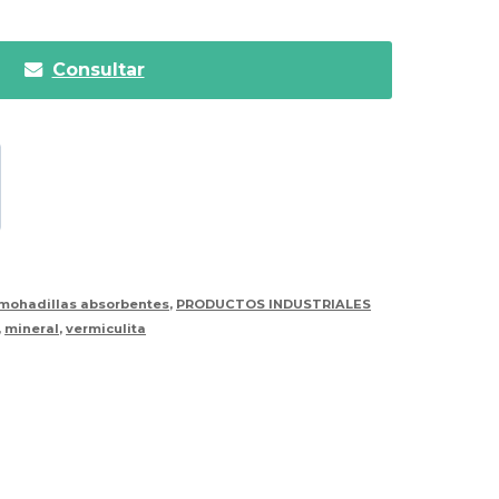
Consultar
lmohadillas absorbentes
,
PRODUCTOS INDUSTRIALES
,
mineral
,
vermiculita