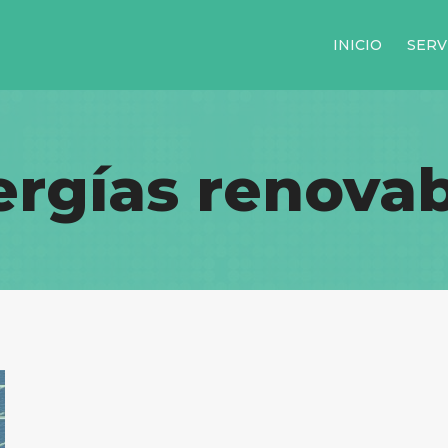
INICIO
SERV
ergías renovab