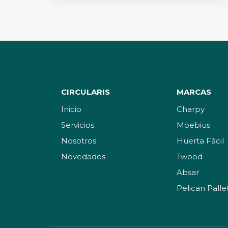
NUEVO
EPISODIO
DEL
CICLO
DE
FORMACIÓN
AMBIENTAL
CIRCULARIS
MARCAS
Inicio
Charpy
Servicios
Moebius
Nosotros
Huerta Fácil
Novedades
Twood
Absar
Pelican Palle