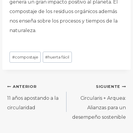
genera un gran impacto positivo al planeta. El
compostaje de los residuos orgánicos además
nos enseña sobre los procesos y tiempos de la
naturaleza.
Etiquetas
#
compostaje
#
huerta fácil
de
la
entrada:
Navegación
ANTERIOR
SIGUIENTE
de
11 años apostando a la
Circularis + Arquea:
entradas
circularidad
Alianzas para un
desempeño sostenible