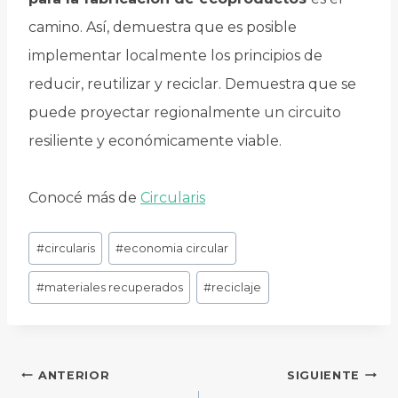
camino. Así, demuestra que es posible
implementar localmente los principios de
reducir, reutilizar y reciclar. Demuestra que se
puede proyectar regionalmente un circuito
resiliente y económicamente viable.
Conocé más de
Circularis
Etiquetas
#
circularis
#
economia circular
de
#
materiales recuperados
#
reciclaje
la
entrada:
Navegación
ANTERIOR
SIGUIENTE