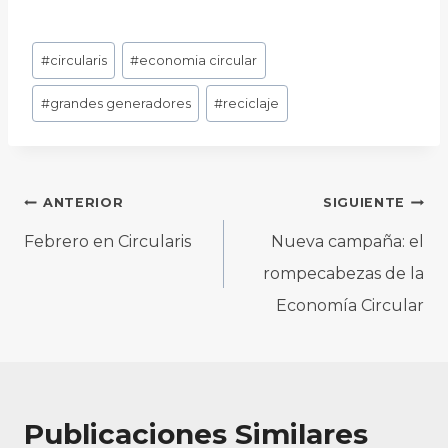
Etiquetas
#
circularis
#
economia circular
de
#
grandes generadores
#
reciclaje
la
entrada:
Navegación
ANTERIOR
SIGUIENTE
de
Febrero en Circularis
Nueva campaña: el
entradas
rompecabezas de la
Economía Circular
Publicaciones Similares