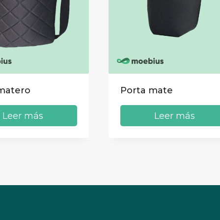
matero
Porta mate
Leer más
Leer más